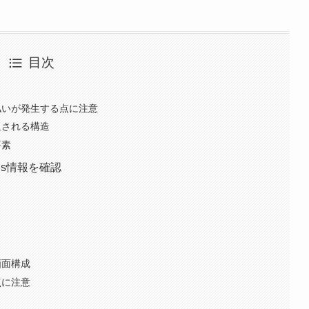
目次
払いが発生する点に注意
返される構造
要素
is情報を確認
画面構成
点に注意
ト