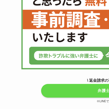
\ 返金請求
弁護
※LIN