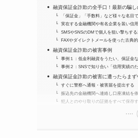
融資保証金詐欺の全手口！最新の騙し
「保証金」「手数料」など様々な名目
実在する金融機関や有名企業を装い信
SMSやSNSのDMで個人を狙い撃ちす
FAXやダイレクトメールを使った古典
融資保証金詐欺の被害事例
事例１：低金利融資をうたい、保証金な
事例２：SNSで知り合い「信用実績の
融資保証金詐欺の被害に遭ったらまず
すぐに警察へ通報・被害届を提出する
振込先の金融機関へ連絡し口座凍結を
犯人とのやり取りの証拠をすべて保存