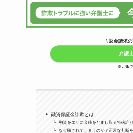
\ 返金請求
弁護
※LIN
融資保証金詐欺とは
融資をエサに金銭をだまし取る特殊詐
なぜ騙されてしまうのか？正常な判断